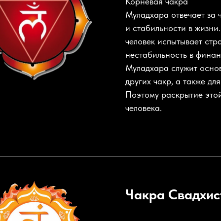
Корневая чакра
Муладхара отвечает за 
и стабильности в жизни
человек испытывает стра
нестабильность в финан
Муладхара служит осно
других чакр, а также дл
Поэтому раскрытие это
человека.
Чакра
Свадхис