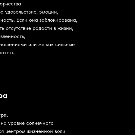
ворчества
а удовольствие, эмоции,
вность. Если она заблокирована,
ь отсутствие радости в жизни,
вленность,
тношениями или же как сильные
похоть.
ра
ра.
 на уровне солнечного
ся центром жизненной воли