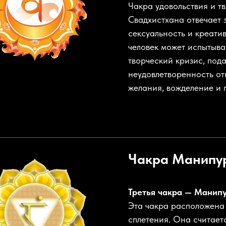
Чакра удовольствия и т
Свадхистхана отвечает з
сексуальность и креати
человек может испытыват
творческий кризис, пода
неудовлетворенность о
желания, вожделение и 
Чакра
Манипу
Третья чакра — Манипу
Эта чакра расположена
сплетения. Она считает