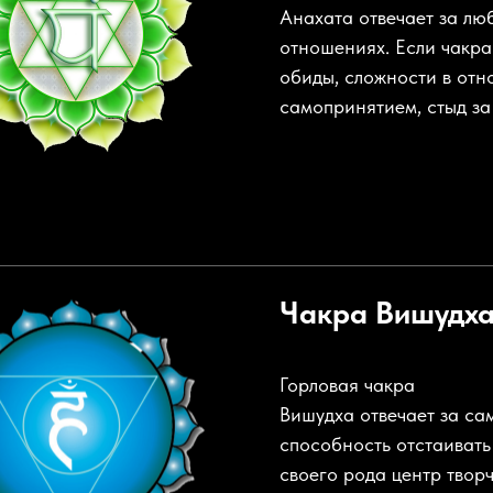
Анахата отвечает за лю
отношениях. Если чакра
обиды, сложности в отн
самопринятием, стыд за
Чакра
Вишудх
Горловая чакра
Вишудха отвечает за с
способность отстаивать
своего рода центр творч