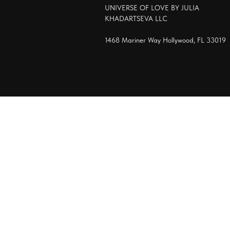
UNIVERSE OF LOVE BY JULIA
KHADARTSEVA LLC
1468 Mariner Way Hollywood, FL 33019