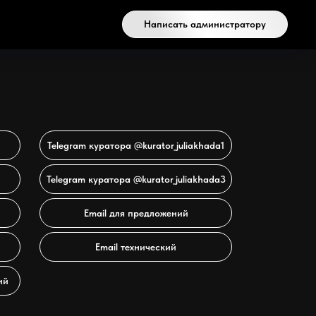
Написать администратору
Telegram куратора @kurator_juliakhada1
Telegram куратора @kurator_juliakhada3
Email для предложений
Email технический
ий